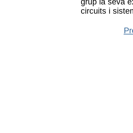
grup la seva e
circuits i sist
Pr