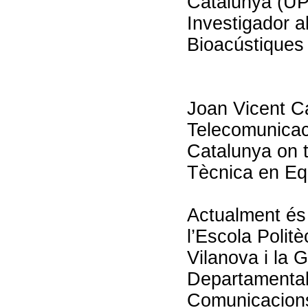
Catalunya (U
Investigador a
Bioacústiques
Joan Vicent Ca
Telecomunicaci
Catalunya on 
Tècnica en Equ
Actualment és 
l’Escola Polit
Vilanova i la G
Departamental 
Comunicacions,