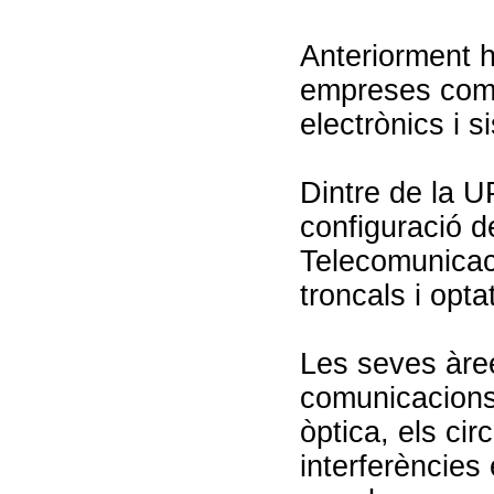
Anteriorment h
empreses com 
electrònics i s
Dintre de la U
configuració d
Telecomunicac
troncals i opta
Les seves àre
comunicacions 
òptica, els cir
interferències