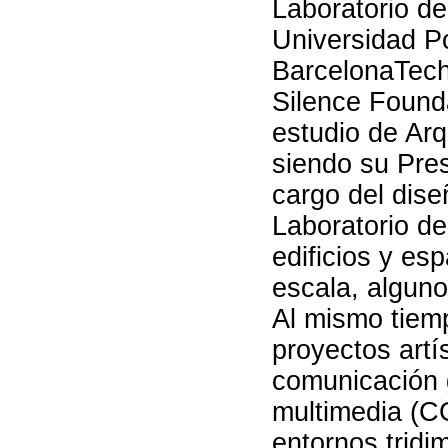
Laboratorio de
Universidad Po
BarcelonaTech
Silence Founda
estudio de Arq
siendo su Pres
cargo del dise
Laboratorio d
edificios y es
escala, algun
Al mismo tiem
proyectos artí
comunicación 
multimedia (CG
entornos tridi