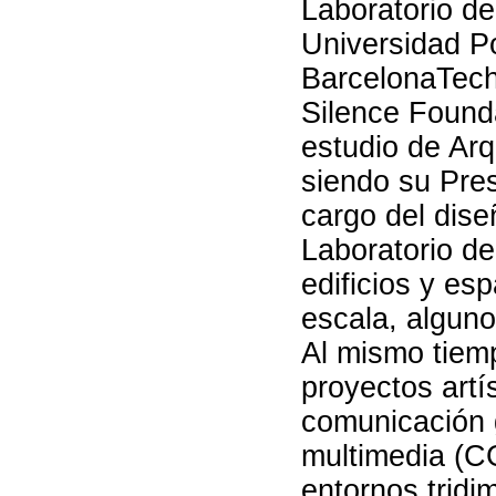
Laboratorio de
Universidad Po
BarcelonaTech
Silence Founda
estudio de Arq
siendo su Pres
cargo del dise
Laboratorio d
edificios y es
escala, algun
Al mismo tiem
proyectos artí
comunicación 
multimedia (CG
entornos tridi