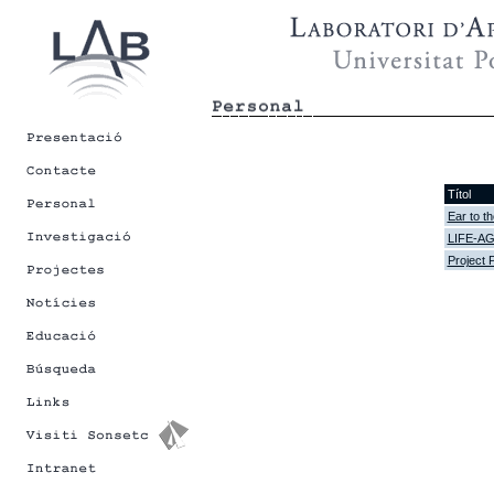
Títol
Ear to th
LIFE-A
Project 