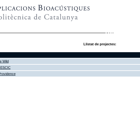
Llistat de projectes:
e Wild
GESCIC
Providence