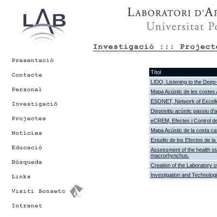
Títol
LIDO, Listening to the Dee
Mapa Acústic de les costes A
ESONET, Network of Excell
Dispositiu acústic passiu d'
eCREM, Efectes i Control de
Mapa Acústic de la costa ca
Estudio de los Efectos de l
Assessment of the health st
macrorhynchus.
Creation of the Laboratory o
Investigation and Technolog