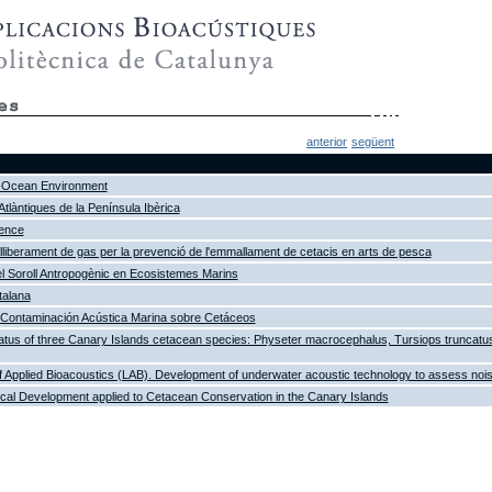
anterior
següent
p-Ocean Environment
tlàntiques de la Península Ibèrica
ence
alliberament de gas per la prevenció de l'emmallament de cetacis en arts de pesca
l Soroll Antropogènic en Ecosistemes Marins
talana
a Contaminación Acústica Marina sobre Cetáceos
atus of three Canary Islands cetacean species: Physeter macrocephalus, Tursiops truncatu
f Applied Bioacoustics (LAB). Development of underwater acoustic technology to assess noise
ical Development applied to Cetacean Conservation in the Canary Islands