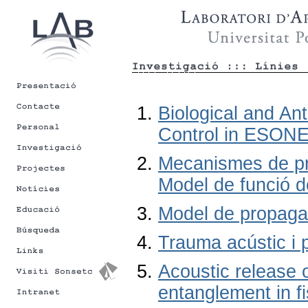
Biological and An
Control in ESON
Mecanismes de pro
Model de funció d
Model de propagac
Trauma acústic i 
Acoustic release 
entanglement in f