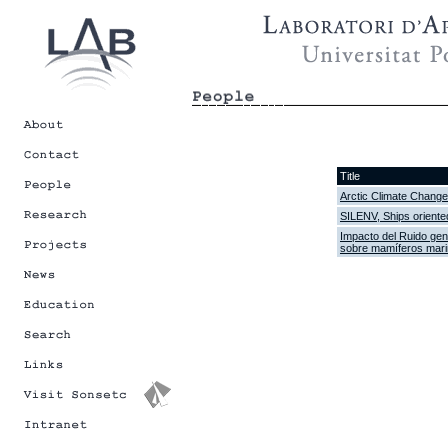
Title
Arctic Climate Chan
SILENV, Ships oriented
Impacto del Ruido gen
sobre mamíferos mar