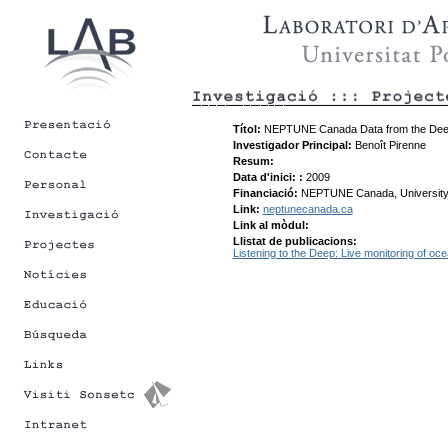
Títol:
NEPTUNE Canada Data from the Dee
Investigador Principal:
Benoît Pirenne
Resum:
Data d'inici: :
2009
Financiació:
NEPTUNE Canada, University o
Link:
neptunecanada.ca
Link al mòdul:
Llistat de publicacions:
Listening to the Deep: Live monitoring of oc