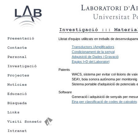
Llistat d'equips utilitzats en treballs de desenvolupame
Transductors i Amplificadors
Condicionament de la senyal
Adquisició de Dades i Gravació
Equips I+D del Laboratori
Patents
WACS, sistema per evitar col·lisions de vaix
SEA'r, boia sonora autònoma per monitoreig 
Sistema portable d'adquisició de potencials
Software
Generació i adquisició de senyals per mesu
Eina per classificació de codes de catxalots